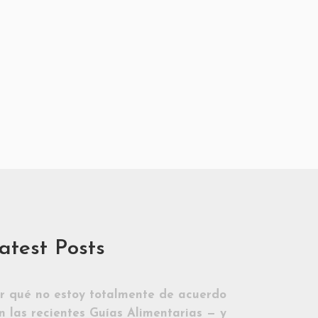
atest Posts
r qué no estoy totalmente de acuerdo
n las recientes Guías Alimentarias — y