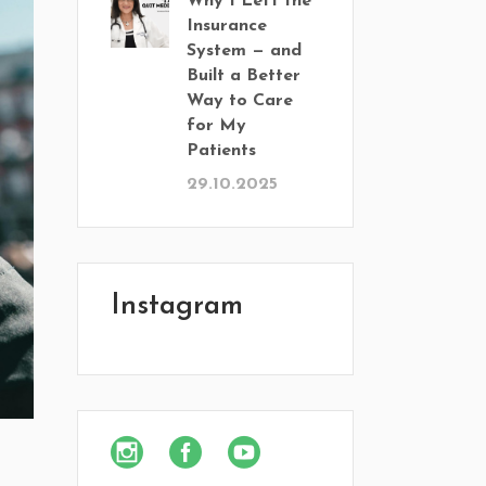
Why I Left the
Insurance
System — and
Built a Better
Way to Care
for My
Patients
29.10.2025
Instagram