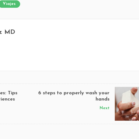
Viajes
ez MD
es: Tips
6 steps to properly wash your
iences
hands
Next