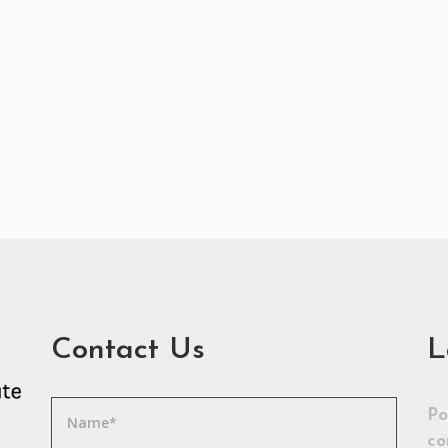
Contact Us
L
Po
co