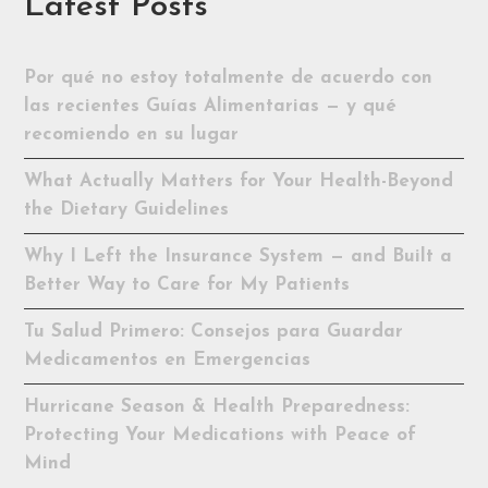
Latest Posts
Por qué no estoy totalmente de acuerdo con
las recientes Guías Alimentarias — y qué
recomiendo en su lugar
What Actually Matters for Your Health-Beyond
the Dietary Guidelines
Why I Left the Insurance System — and Built a
Better Way to Care for My Patients
Tu Salud Primero: Consejos para Guardar
Medicamentos en Emergencias
Hurricane Season & Health Preparedness:
Protecting Your Medications with Peace of
Mind