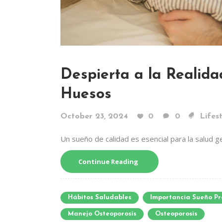
Despierta a la Realid
Huesos
October 23, 2024
0
0
Lifes
Un sueño de calidad es esencial para la salud ge
Continue Reading
Hábitos Saludables
Importancia Sueño P
Manejo Osteoporosis
Osteoporosis