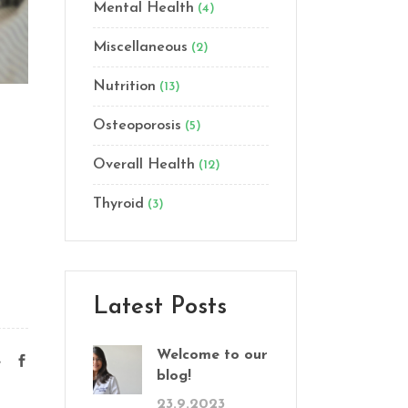
Mental Health
(4)
Miscellaneous
(2)
Nutrition
(13)
Osteoporosis
(5)
Overall Health
(12)
Thyroid
(3)
Latest Posts
Welcome to our
e
blog!
23.9.2023