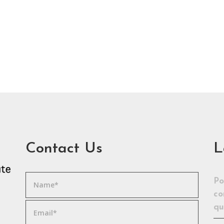
Contact Us
L
Po
co
qu