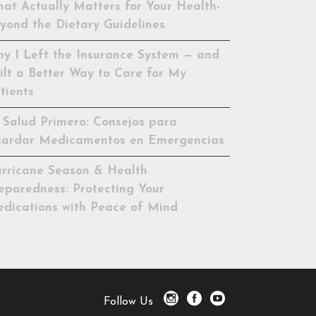
at Actually Matters for Your Health-
yond the Dietary Guidelines
y I Left the Insurance System — and
ilt a Better Way to Care for My
tients
 Salud Primero: Consejos para
ardar Medicamentos en Emergencias
rricane Season & Health
eparedness: Protecting Your
dications with Peace of Mind
Follow Us