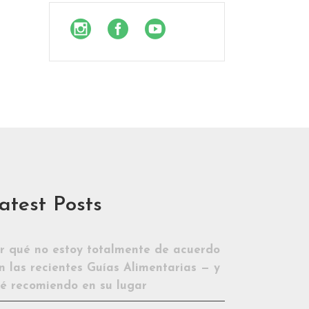
atest Posts
r qué no estoy totalmente de acuerdo
n las recientes Guías Alimentarias — y
é recomiendo en su lugar