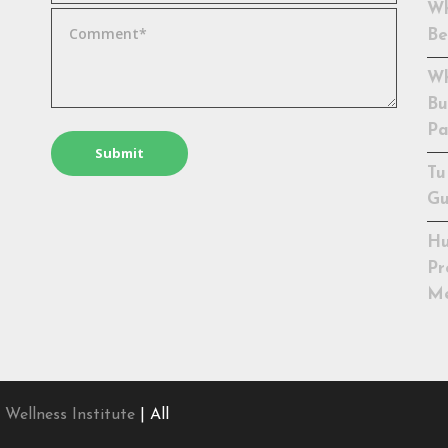
Wh
Be
Wh
Bu
Pa
Tu
Gu
Hu
Pr
Me
 Wellness Institute
| All