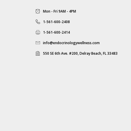
Mon - Fri 9AM - 4PM
1-561-600-2408
1-561-600-2414
info@endocrinologywellness.com
550 SE 6th Ave. #200, Delray Beach, FL 33483