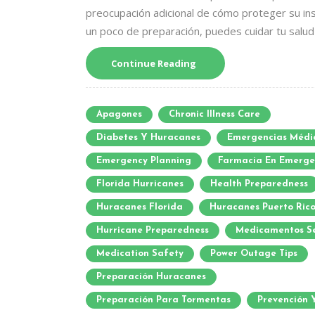
preocupación adicional de cómo proteger su ins
un poco de preparación, puedes cuidar tu salud 
Continue Reading
Apagones
Chronic Illness Care
Diabetes Y Huracanes
Emergencias Médi
Emergency Planning
Farmacia En Emerge
Florida Hurricanes
Health Preparedness
Huracanes Florida
Huracanes Puerto Ric
Hurricane Preparedness
Medicamentos S
Medication Safety
Power Outage Tips
Preparación Huracanes
Preparación Para Tormentas
Prevención 