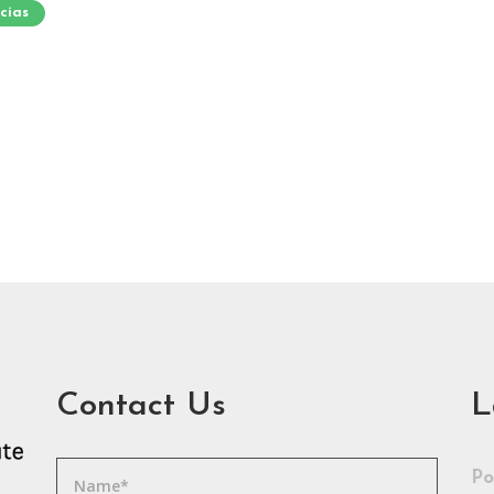
cias
Contact Us
L
Po