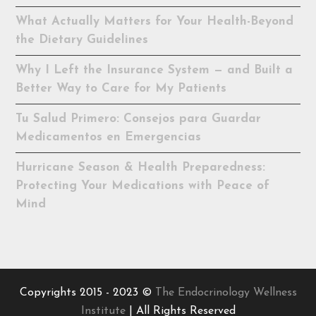
What Actually Matters for Your Health-Beyond
the Dietary Guidelines
Why I Left the Insurance System — and Built a
Better Way to Care for My Patients
Tu Salud Primero: Consejos para Guardar
Medicamentos en Emergencias
Hurricane Season & Health Preparedness:
Protecting Your Medications with Peace of
Mind
Copyrights 2015 - 2023 ©
The Endocrinology Wellness
Institute
| All Rights Reserved