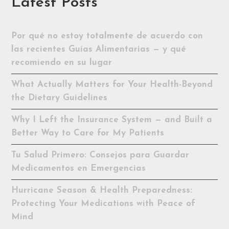
Latest Posts
Por qué no estoy totalmente de acuerdo con
las recientes Guías Alimentarias — y qué
recomiendo en su lugar
What Actually Matters for Your Health-Beyond
the Dietary Guidelines
Why I Left the Insurance System — and Built a
Better Way to Care for My Patients
Tu Salud Primero: Consejos para Guardar
Medicamentos en Emergencias
Hurricane Season & Health Preparedness:
Protecting Your Medications with Peace of
Mind